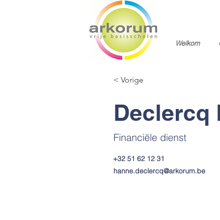
Welkom
< Vorige
Declercq
Financiële dienst
+32 51 62 12 31
hanne.declercq@arkorum.be