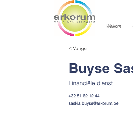
Welkom
< Vorige
Buyse Sa
Financiële dienst
+32 51 62 12 44
saskia.buyse@arkorum.be